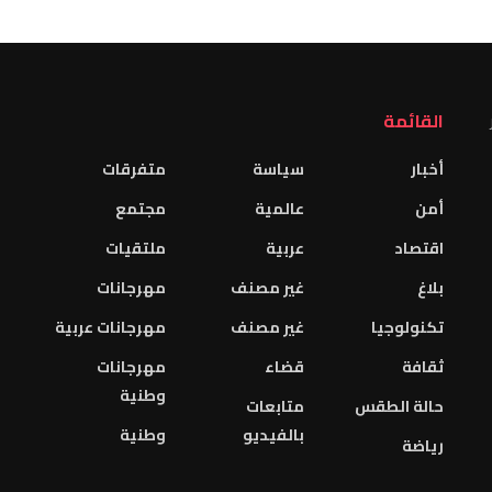
القائمة
أخبار
سياسة
متفرقات
أمن
عالمية
مجتمع
اقتصاد
عربية
ملتقيات
بلاغ
غير مصنف
مهرجانات
تكنولوجيا
غير مصنف
مهرجانات عربية
ثقافة
قضاء
مهرجانات
وطنية
حالة الطقس
متابعات
بالفيديو
وطنية
رياضة