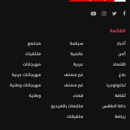
القائمة
أخبار
سياسة
مجتمع
أمن
عالمية
ملتقيات
اقتصاد
عربية
مهرجانات
بلاغ
غير مصنف
مهرجانات عربية
تكنولوجيا
غير مصنف
مهرجانات وطنية
ثقافة
قضاء
وطنية
حالة الطقس
متابعات بالفيديو
رياضة
متفرقات