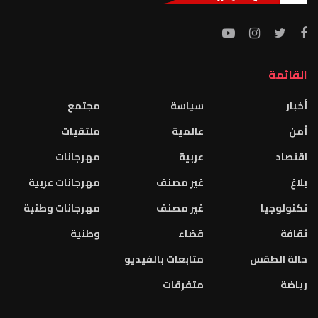
القائمة
أخبار
سياسة
مجتمع
أمن
عالمية
ملتقيات
اقتصاد
عربية
مهرجانات
بلاغ
غير مصنف
مهرجانات عربية
تكنولوجيا
غير مصنف
مهرجانات وطنية
ثقافة
قضاء
وطنية
حالة الطقس
متابعات بالفيديو
رياضة
متفرقات