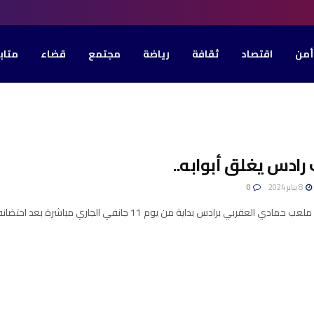
أمن
اقتصاد
ثقافة
رياضة
مجتمع
قضاء
متاب
ادس يغلق أبوابه..
8 يناير 2024
0
لعقربي برادس بداية من يوم 11 جانفي الجاري مباشرة بعد احتضانه للمباراة الدولية الودية والتي ستجمع ...