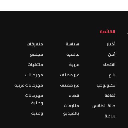
القائمة
أخبار
سياسة
متفرقات
أمن
عالمية
مجتمع
اقتصاد
عربية
ملتقيات
بلاغ
غير مصنف
مهرجانات
تكنولوجيا
غير مصنف
مهرجانات عربية
ثقافة
قضاء
مهرجانات
وطنية
حالة الطقس
متابعات
بالفيديو
وطنية
رياضة