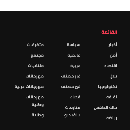
القائمة
أخبار
سياسة
متفرقات
أمن
عالمية
مجتمع
اقتصاد
عربية
ملتقيات
بلاغ
غير مصنف
مهرجانات
تكنولوجيا
غير مصنف
مهرجانات عربية
ثقافة
قضاء
مهرجانات
وطنية
حالة الطقس
متابعات
بالفيديو
وطنية
رياضة