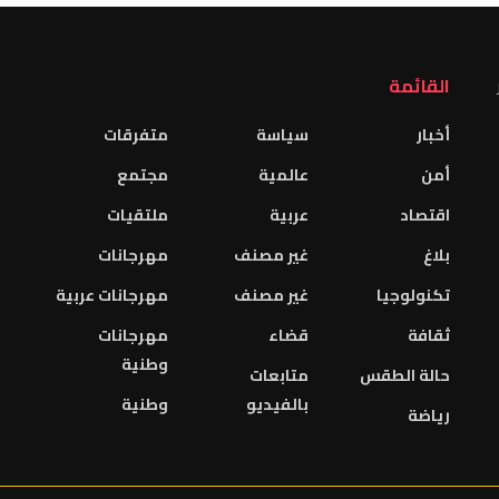
القائمة
أخبار
سياسة
متفرقات
أمن
عالمية
مجتمع
اقتصاد
عربية
ملتقيات
بلاغ
غير مصنف
مهرجانات
تكنولوجيا
غير مصنف
مهرجانات عربية
ثقافة
قضاء
مهرجانات
وطنية
حالة الطقس
متابعات
بالفيديو
وطنية
رياضة