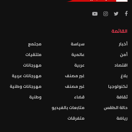
القائمة
أخبار
سياسة
مجتمع
أمن
عالمية
ملتقيات
اقتصاد
عربية
مهرجانات
بلاغ
غير مصنف
مهرجانات عربية
تكنولوجيا
غير مصنف
مهرجانات وطنية
ثقافة
قضاء
وطنية
حالة الطقس
متابعات بالفيديو
رياضة
متفرقات