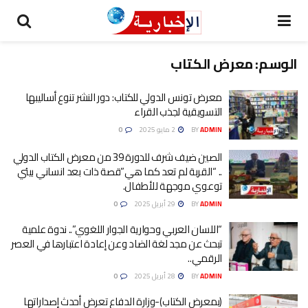
الوسم:
معرض الكتاب
معرض تونس الدولي للكتاب: دور النشر تنوع أساليبها
التسويقية لجذب القراء
ADMIN
BY
2 مايو 2025
0
الصين ضيف شرف للدورة 39 من معرض الكتاب الدولي
.. “القربة لم تعد كما هي”قصة ذات بعد انساني بيئي
توعوي موجهة للأطفال.
ADMIN
BY
29 أبريل 2025
0
“اللسان العربي وحوارية الجوار اللغوي”.. ندوة علمية
تبحث عن مجد لغة الضاد وعن إعادة اعتبارها في العصر
الرقمي..
ADMIN
BY
28 أبريل 2025
0
(بمعرض الكتاب)-وزارة الدفاع تعرض أحدث إصداراتها