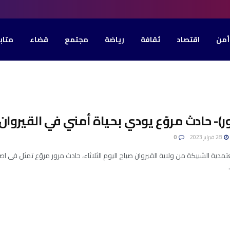
أمن
اقتصاد
ثقافة
رياضة
مجتمع
قضاء
متاب
ر)- حادث مروّع يودي بحياة أمني في القيروان
28 فبراير 2023
0
ية الشبيكة من ولاية القيروان صباح اليوم الثلاثاء، حادث مرور مروّع تمثل فى ا