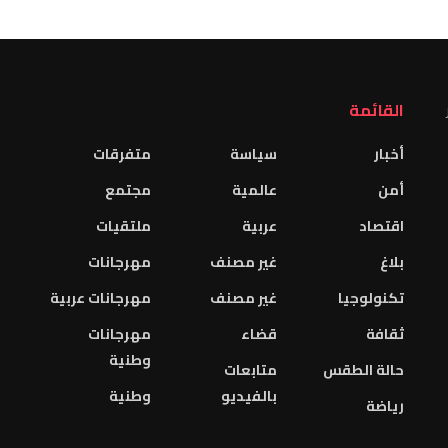
القائمة
أخبار
سياسة
متفرقات
أمن
عالمية
مجتمع
اقتصاد
عربية
ملتقيات
بلاغ
غير مصنف
مهرجانات
تكنولوجيا
غير مصنف
مهرجانات عربية
ثقافة
قضاء
مهرجانات
وطنية
حالة الطقس
متابعات
بالفيديو
وطنية
رياضة