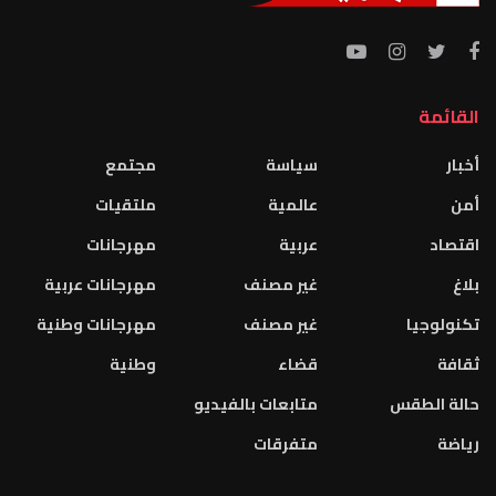
القائمة
أخبار
سياسة
مجتمع
أمن
عالمية
ملتقيات
اقتصاد
عربية
مهرجانات
بلاغ
غير مصنف
مهرجانات عربية
تكنولوجيا
غير مصنف
مهرجانات وطنية
ثقافة
قضاء
وطنية
حالة الطقس
متابعات بالفيديو
رياضة
متفرقات