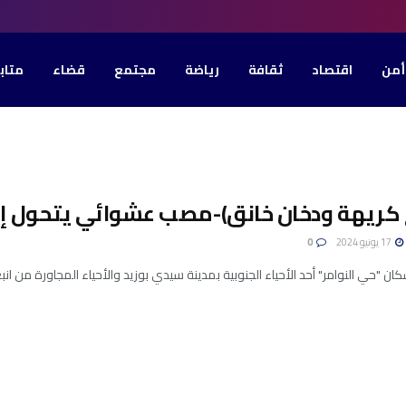
أمن
اقتصاد
ثقافة
رياضة
مجتمع
قضاء
متاب
ح كريهة ودخان خانق)-مصب عشوائي يتحول إل
17 يونيو 2024
0
 "حي النوامر" أحد الأحياء الجنوبية بمدينة سيدي بوزيد والأحياء المجاورة من ان