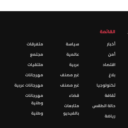
القائمة
أخبار
سياسة
متفرقات
أمن
عالمية
مجتمع
اقتصاد
عربية
ملتقيات
بلاغ
غير مصنف
مهرجانات
تكنولوجيا
غير مصنف
مهرجانات عربية
ثقافة
قضاء
مهرجانات
وطنية
حالة الطقس
متابعات
بالفيديو
وطنية
رياضة