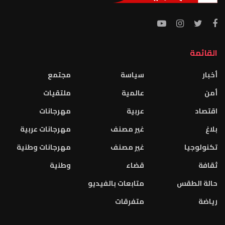
القائمة
أخبار
سياسة
مجتمع
أمن
عالمية
ملتقيات
اقتصاد
عربية
مهرجانات
بلاغ
غير مصنف
مهرجانات عربية
تكنولوجيا
غير مصنف
مهرجانات وطنية
ثقافة
قضاء
وطنية
حالة الطقس
متابعات بالفيديو
رياضة
متفرقات