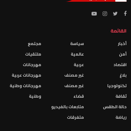
القائمة
أخبار
سياسة
مجتمع
أمن
عالمية
ملتقيات
اقتصاد
عربية
مهرجانات
بلاغ
غير مصنف
مهرجانات عربية
تكنولوجيا
غير مصنف
مهرجانات وطنية
ثقافة
قضاء
وطنية
حالة الطقس
متابعات بالفيديو
رياضة
متفرقات