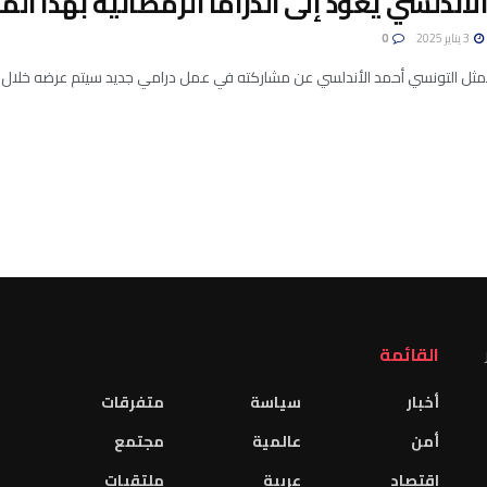
لأندلسي يعود إلى الدراما الرمضانية بهذا ا
3 يناير 2025
0
التونسي أحمد الأندلسي عن مشاركته في عمل درامي جديد سيتم عرضه خلال شهر رمضان المق
القائمة
أخبار
سياسة
متفرقات
أمن
عالمية
مجتمع
اقتصاد
عربية
ملتقيات