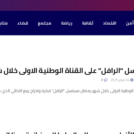
أمن
اقتصاد
ثقافة
رياضة
مجتمع
قضاء
متاب
 “الرافل” على القناة الوطنية الاولى خلال
24 فبراير 2025
0
 الوطنية الاولى خلال شهر رمضان مسلسل "الرافل" فكرة واخراج ربيع التكالي الذي 