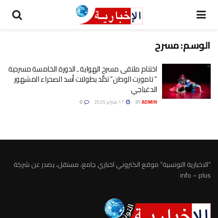
الوسم:
مسرح
اختتام ملتقى مسرح الهواية ـ الدورة الخامسة مسرحية
” تامورت الوطن” تخلّد بطولات أسد الصحراء المشهور
الدغباجي
ADMIN
BY
17 فبراير 2025
0
“الاخبارية التونسية” موقع الكتروني اخباري جامع، مستقل، يصدر عن شركة
info – plus