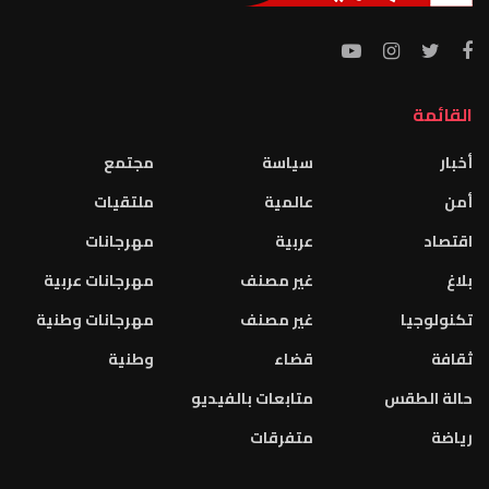
القائمة
أخبار
سياسة
مجتمع
أمن
عالمية
ملتقيات
اقتصاد
عربية
مهرجانات
بلاغ
غير مصنف
مهرجانات عربية
تكنولوجيا
غير مصنف
مهرجانات وطنية
ثقافة
قضاء
وطنية
حالة الطقس
متابعات بالفيديو
رياضة
متفرقات