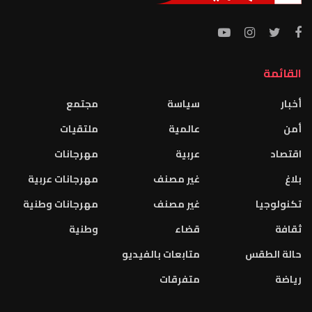
القائمة
أخبار
سياسة
مجتمع
أمن
عالمية
ملتقيات
اقتصاد
عربية
مهرجانات
بلاغ
غير مصنف
مهرجانات عربية
تكنولوجيا
غير مصنف
مهرجانات وطنية
ثقافة
قضاء
وطنية
حالة الطقس
متابعات بالفيديو
رياضة
متفرقات