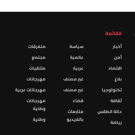
القائمة
أخبار
سياسة
متفرقات
أمن
عالمية
مجتمع
اقتصاد
عربية
ملتقيات
بلاغ
غير مصنف
مهرجانات
تكنولوجيا
غير مصنف
مهرجانات عربية
ثقافة
قضاء
مهرجانات
وطنية
حالة الطقس
متابعات
بالفيديو
وطنية
رياضة