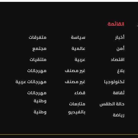
القائمة
أخبار
سياسة
متفرقات
أمن
عالمية
مجتمع
اقتصاد
عربية
ملتقيات
بلاغ
غير مصنف
مهرجانات
تكنولوجيا
غير مصنف
مهرجانات عربية
ثقافة
قضاء
مهرجانات
وطنية
حالة الطقس
متابعات
بالفيديو
وطنية
رياضة