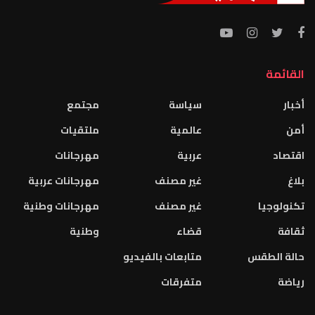
القائمة
أخبار
سياسة
مجتمع
أمن
عالمية
ملتقيات
اقتصاد
عربية
مهرجانات
بلاغ
غير مصنف
مهرجانات عربية
تكنولوجيا
غير مصنف
مهرجانات وطنية
ثقافة
قضاء
وطنية
حالة الطقس
متابعات بالفيديو
رياضة
متفرقات