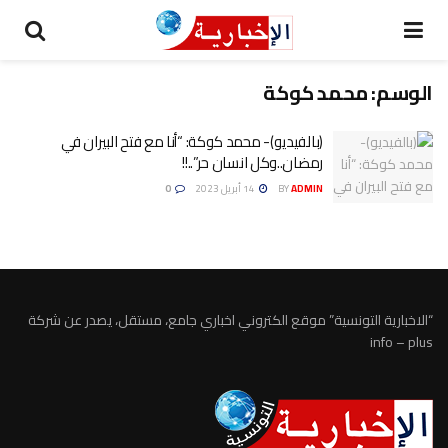
الوسم:
محمد كوكة
(بالفيديو)- محمد كوكة: “أنا مع فتح البيران في
رمضان..وكل انسان حر”..!!
ADMIN
BY
14 أبريل 2023
0
“الاخبارية التونسية” موقع الكتروني اخباري جامع، مستقل، يصدر عن شركة
info – plus