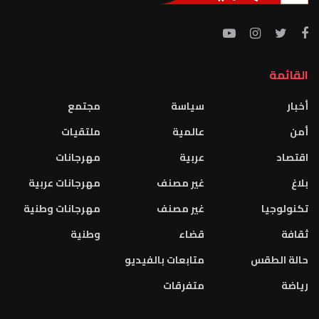
القائمة
أخبار
سياسة
مجتمع
أمن
عالمية
ملتقيات
اقتصاد
عربية
مهرجانات
بلاغ
غير مصنف
مهرجانات عربية
تكنولوجيا
غير مصنف
مهرجانات وطنية
ثقافة
قضاء
وطنية
حالة الطقس
متابعات بالفيديو
رياضة
متفرقات