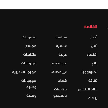
القائمة
أخبار
سياسة
متفرقات
أمن
عالمية
مجتمع
اقتصاد
عربية
ملتقيات
بلاغ
غير مصنف
مهرجانات
تكنولوجيا
غير مصنف
مهرجانات عربية
ثقافة
قضاء
مهرجانات
وطنية
حالة الطقس
متابعات
بالفيديو
وطنية
رياضة