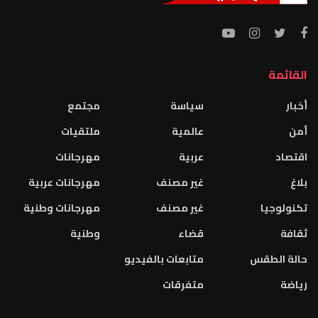
القائمة
أخبار
سياسة
مجتمع
أمن
عالمية
ملتقيات
اقتصاد
عربية
مهرجانات
بلاغ
غير مصنف
مهرجانات عربية
تكنولوجيا
غير مصنف
مهرجانات وطنية
ثقافة
قضاء
وطنية
حالة الطقس
متابعات بالفيديو
رياضة
متفرقات