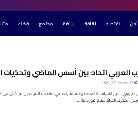
أمن
اقتصاد
ثقافة
رياضة
مجتمع
قضاء
متاب
 العربي اتحاد: بين أسس الماضي وتحدّيات ا
20 ديسمبر 2018
0
المغرب,الجزائر,ليبيا,و موريتانيا) ...