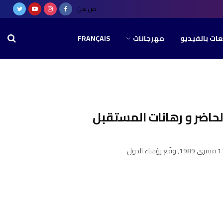
من نحن
عات بالفيديو
مهرجانات
FRANÇAIS
لحاضر و رهانات المستقبل
محمد بشير الجويني: خبير السياسات العامة والاستشراف في عاصمة الموحدين مرّاكش في 17 فيفري 1989, وقّع رؤساء الدول