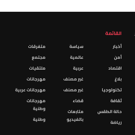
القائمة
أخبار
سياسة
متفرقات
أمن
عالمية
مجتمع
اقتصاد
عربية
ملتقيات
بلاغ
غير مصنف
مهرجانات
تكنولوجيا
غير مصنف
مهرجانات عربية
ثقافة
قضاء
مهرجانات
وطنية
حالة الطقس
متابعات
بالفيديو
وطنية
رياضة