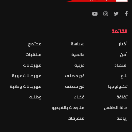
القائمة
أخبار
سياسة
مجتمع
أمن
عالمية
ملتقيات
اقتصاد
عربية
مهرجانات
بلاغ
غير مصنف
مهرجانات عربية
تكنولوجيا
غير مصنف
مهرجانات وطنية
ثقافة
قضاء
وطنية
حالة الطقس
متابعات بالفيديو
رياضة
متفرقات