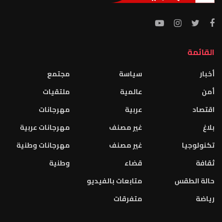
القائمة
أخبار
سياسة
مجتمع
أمن
عالمية
ملتقيات
اقتصاد
عربية
مهرجانات
بلاغ
غير مصنف
مهرجانات عربية
تكنولوجيا
غير مصنف
مهرجانات وطنية
ثقافة
قضاء
وطنية
حالة الطقس
متابعات بالفيديو
رياضة
متفرقات