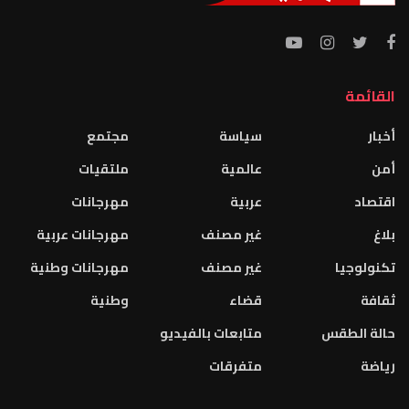
القائمة
أخبار
سياسة
مجتمع
أمن
عالمية
ملتقيات
اقتصاد
عربية
مهرجانات
بلاغ
غير مصنف
مهرجانات عربية
تكنولوجيا
غير مصنف
مهرجانات وطنية
ثقافة
قضاء
وطنية
حالة الطقس
متابعات بالفيديو
رياضة
متفرقات