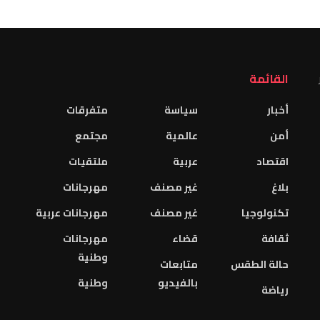
القائمة
أخبار
سياسة
متفرقات
أمن
عالمية
مجتمع
اقتصاد
عربية
ملتقيات
بلاغ
غير مصنف
مهرجانات
تكنولوجيا
غير مصنف
مهرجانات عربية
ثقافة
قضاء
مهرجانات
وطنية
حالة الطقس
متابعات
بالفيديو
وطنية
رياضة