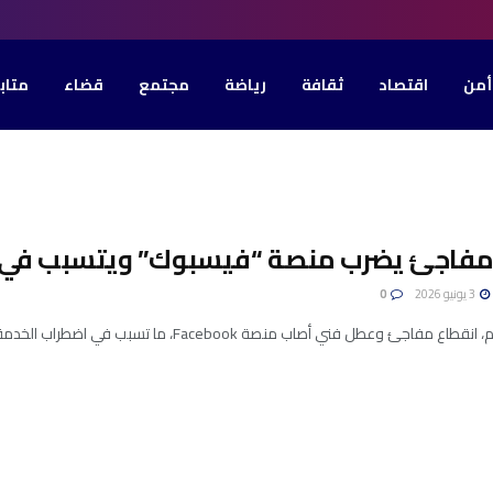
أمن
اقتصاد
ثقافة
رياضة
مجتمع
قضاء
متاب
فاجئ يضرب منصة “فيسبوك” ويتسبب في ت
3 يونيو 2026
0
جئ وعطل فني أصاب منصة Facebook، ما تسبب في اضطراب الخدمة وتعطلها لدى آلاف المستخدمين في تونس ...