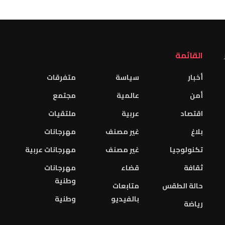
القائمة
أخبار
سياسة
متفرقات
أمن
عالمية
مجتمع
اقتصاد
عربية
ملتقيات
بلاغ
غير مصنف
مهرجانات
تكنولوجيا
غير مصنف
مهرجانات عربية
ثقافة
قضاء
مهرجانات
وطنية
حالة الطقس
متابعات
بالفيديو
وطنية
رياضة