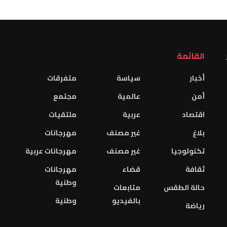
القائمة
أخبار
سياسة
متفرقات
أمن
عالمية
مجتمع
اقتصاد
عربية
ملتقيات
بلاغ
غير مصنف
مهرجانات
تكنولوجيا
غير مصنف
مهرجانات عربية
ثقافة
قضاء
مهرجانات
وطنية
حالة الطقس
متابعات
بالفيديو
وطنية
رياضة