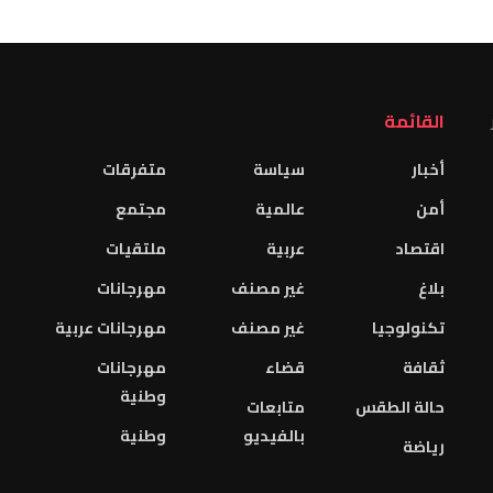
القائمة
أخبار
سياسة
متفرقات
أمن
عالمية
مجتمع
اقتصاد
عربية
ملتقيات
بلاغ
غير مصنف
مهرجانات
تكنولوجيا
غير مصنف
مهرجانات عربية
ثقافة
قضاء
مهرجانات
وطنية
حالة الطقس
متابعات
بالفيديو
وطنية
رياضة