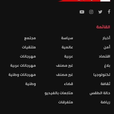
القائمة
أخبار
سياسة
مجتمع
أمن
عالمية
ملتقيات
اقتصاد
عربية
مهرجانات
بلاغ
غير مصنف
مهرجانات عربية
تكنولوجيا
غير مصنف
مهرجانات وطنية
ثقافة
قضاء
وطنية
حالة الطقس
متابعات بالفيديو
رياضة
متفرقات