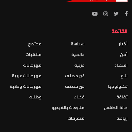
القائمة
أخبار
سياسة
مجتمع
أمن
عالمية
ملتقيات
اقتصاد
عربية
مهرجانات
بلاغ
غير مصنف
مهرجانات عربية
تكنولوجيا
غير مصنف
مهرجانات وطنية
ثقافة
قضاء
وطنية
حالة الطقس
متابعات بالفيديو
رياضة
متفرقات