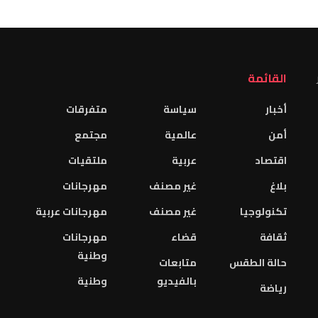
القائمة
أخبار
سياسة
متفرقات
أمن
عالمية
مجتمع
اقتصاد
عربية
ملتقيات
بلاغ
غير مصنف
مهرجانات
تكنولوجيا
غير مصنف
مهرجانات عربية
ثقافة
قضاء
مهرجانات
وطنية
حالة الطقس
متابعات
بالفيديو
وطنية
رياضة