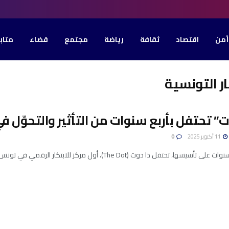
أمن
اقتصاد
ثقافة
رياضة
مجتمع
قضاء
متاب
ر التونسية
ت” تحتفل بأربع سنوات من التأثير والتحوّل ف
11 أكتوبر 2025
0
سها، تحتفل ذا دوت (The Dot)، أول مركز للابتكار الرقمي في تونس، بمرحلة جديدة من ...