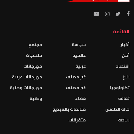
القائمة
أخبار
سياسة
مجتمع
أمن
عالمية
ملتقيات
اقتصاد
عربية
مهرجانات
بلاغ
غير مصنف
مهرجانات عربية
تكنولوجيا
غير مصنف
مهرجانات وطنية
ثقافة
قضاء
وطنية
حالة الطقس
متابعات بالفيديو
رياضة
متفرقات