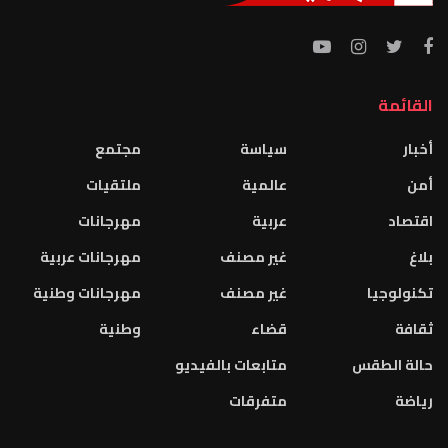
القائمة
أخبار
سياسة
مجتمع
أمن
عالمية
ملتقيات
اقتصاد
عربية
مهرجانات
بلاغ
غير مصنف
مهرجانات عربية
تكنولوجيا
غير مصنف
مهرجانات وطنية
ثقافة
قضاء
وطنية
حالة الطقس
متابعات بالفيديو
رياضة
متفرقات