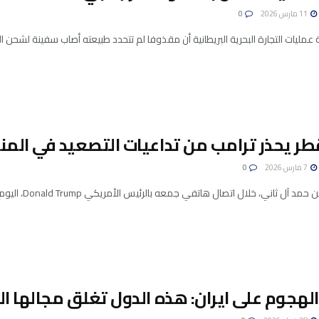
11 مارس 2026
0
‌عمليات ‌التجارة البحرية البريطانية ‌أن مقذوفا ⁠لم تتحدد ​طبيعته أصاب ⁠سفينة لشحن البضائع ال
طر يحذر ترامب من تداعيات التصعيد في المن
7 مارس 2026
0
آل ثاني، خلال اتصال هاتفي جمعه بالرئيس الأمريكي Donald Trump، اليوم السبت، من أن استمرار حالة ...
هجوم على ايران: هذه الدول تغلق مجالها ال