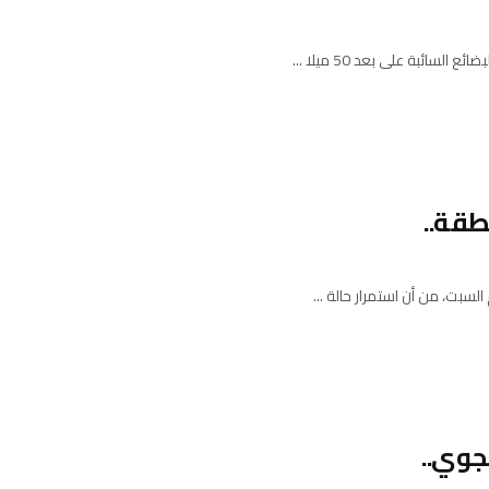
سائبة ⁠على بعد 50 ميلا ...
طقة..
جوي..