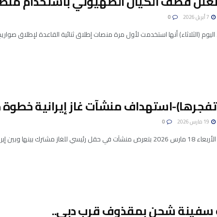
 تعلن قصف الكيان الصهيوني باستخدام منصات
7 أبريل 2026
0
ن اليوم (الثلاثاء) أنها استخدمت لأول مرة منصات إطلاق ثنائية القاعدة لإطلاق صوار
تفجرها)-استهداف منشآت غاز إيرانية خطوة 
19 مارس 2026
0
 مشترك بينها وبين إيران، لضربات في إطار الحرب ...
 سفينة شحن بمقذوف قرب دبي..