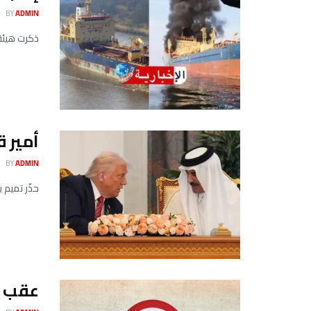
BY
ADMIN
​ذكرت ​هيئة 
أمير ق
BY
ADMIN
حذّر تميم بن حمد 
عقب ال