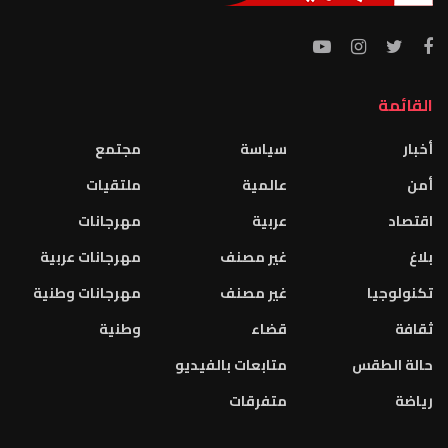
القائمة
أخبار
سياسة
مجتمع
أمن
عالمية
ملتقيات
اقتصاد
عربية
مهرجانات
بلاغ
غير مصنف
مهرجانات عربية
تكنولوجيا
غير مصنف
مهرجانات وطنية
ثقافة
قضاء
وطنية
حالة الطقس
متابعات بالفيديو
رياضة
متفرقات