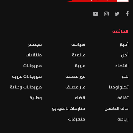
القائمة
أخبار
سياسة
مجتمع
أمن
عالمية
ملتقيات
اقتصاد
عربية
مهرجانات
بلاغ
غير مصنف
مهرجانات عربية
تكنولوجيا
غير مصنف
مهرجانات وطنية
ثقافة
قضاء
وطنية
حالة الطقس
متابعات بالفيديو
رياضة
متفرقات