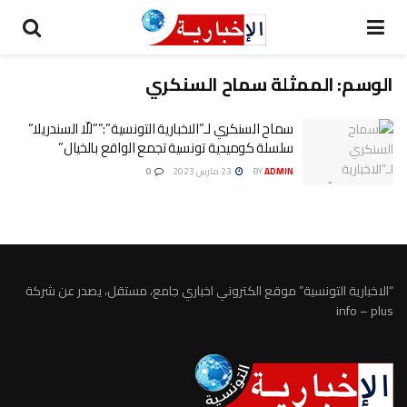
الوسم:
الممثلة سماح السنكري
سماح السنكري لـ”الاخبارية التونسية”:””للّا السندريلا”
سلسلة كوميدية تونسية تجمع الواقع بالخيال”
ADMIN
BY
23 مارس 2023
0
“الاخبارية التونسية” موقع الكتروني اخباري جامع، مستقل، يصدر عن شركة
info – plus