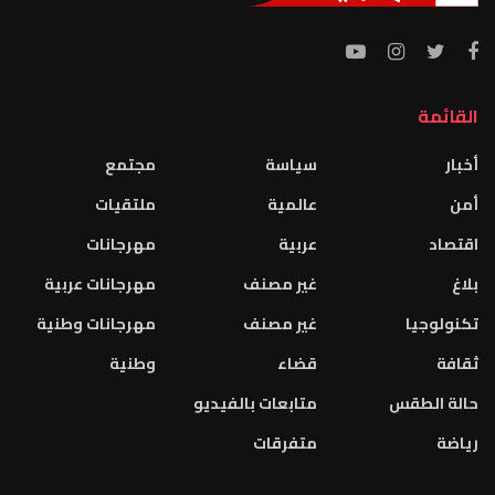
القائمة
أخبار
سياسة
مجتمع
أمن
عالمية
ملتقيات
اقتصاد
عربية
مهرجانات
بلاغ
غير مصنف
مهرجانات عربية
تكنولوجيا
غير مصنف
مهرجانات وطنية
ثقافة
قضاء
وطنية
حالة الطقس
متابعات بالفيديو
رياضة
متفرقات