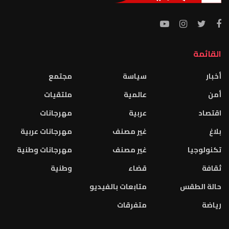
القائمة
أخبار
سياسة
مجتمع
أمن
عالمية
ملتقيات
اقتصاد
عربية
مهرجانات
بلاغ
غير مصنف
مهرجانات عربية
تكنولوجيا
غير مصنف
مهرجانات وطنية
ثقافة
قضاء
وطنية
حالة الطقس
متابعات بالفيديو
رياضة
متفرقات