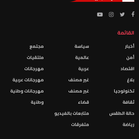
القائمة
أخبار
سياسة
مجتمع
أمن
عالمية
ملتقيات
اقتصاد
عربية
مهرجانات
بلاغ
غير مصنف
مهرجانات عربية
تكنولوجيا
غير مصنف
مهرجانات وطنية
ثقافة
قضاء
وطنية
حالة الطقس
متابعات بالفيديو
رياضة
متفرقات