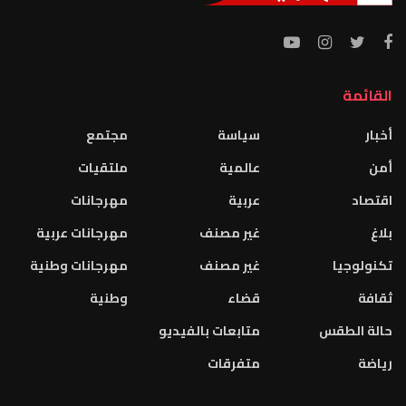
القائمة
أخبار
سياسة
مجتمع
أمن
عالمية
ملتقيات
اقتصاد
عربية
مهرجانات
بلاغ
غير مصنف
مهرجانات عربية
تكنولوجيا
غير مصنف
مهرجانات وطنية
ثقافة
قضاء
وطنية
حالة الطقس
متابعات بالفيديو
رياضة
متفرقات