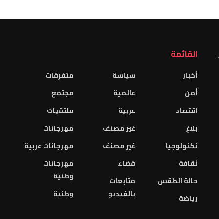
القائمة
أخبار
سياسة
متفرقات
أمن
عالمية
مجتمع
اقتصاد
عربية
ملتقيات
بلاغ
غير مصنف
مهرجانات
تكنولوجيا
غير مصنف
مهرجانات عربية
ثقافة
قضاء
مهرجانات
وطنية
حالة الطقس
متابعات
بالفيديو
وطنية
رياضة