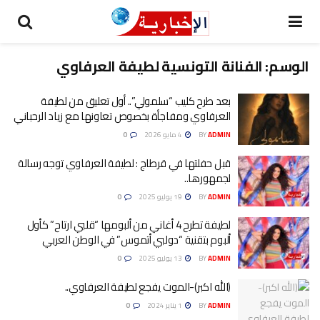
الوسم:
الفنانة التونسية لطيفة العرفاوي
بعد طرح كليب “سلمولي”.. أول تعليق من لطيفة
العرفاوي ومفاجأة بخصوص تعاونها مع زياد الرحباني
ADMIN
BY
4 مايو 2026
0
قبل حفلتها في قرطاج : لطيفة العرفاوي توجه رسالة
لجمهورها..
ADMIN
BY
19 يوليو 2025
0
لطيفة تطرح 4 أغاني من ألبومها “قلبي ارتاح” كأول
ألبوم بتقنية “دولبي أتموس” في الوطن العربي
ADMIN
BY
13 يوليو 2025
0
(الله اكبر)-الموت يفجع لطيفة العرفاوي..
ADMIN
BY
1 يناير 2024
0