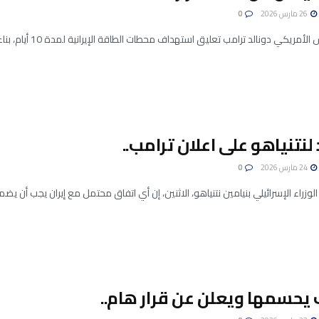
26 مارس 2026
0
ريكي دونالد ترامب تعليق استهداف محطات الطاقة الإيرانية لمدة 10 أيام، بناء على طلب إيران. وقال إنه تم ...
 لنتنياهو على اعلان ترامب..
24 مارس 2026
0
وزراء الإسرائيلي بنيامين نتنياهو، الاثنين، إن أي اتفاق محتمل مع إيران يجب أن يضم
 يحسمها ويعلن عن قرار هام..