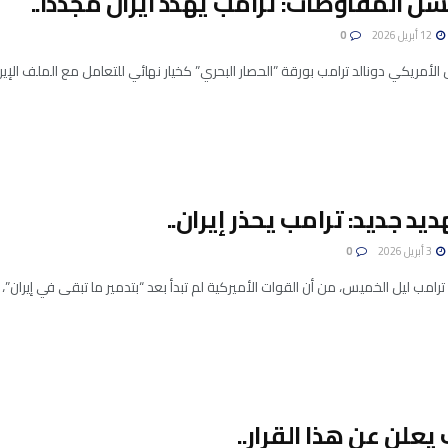
ل المفاوضات: ترامب يهدد ايران مجددا..
12 أبريل 2026
0
س الأمريكي دونالد ترامب بورقة ”الحصار البحري” كخيار نهائي للتعامل مع الملف الإير
يد جديد: ترامب يحذر إيران..
3 أبريل 2026
0
 ترامب ليل الخميس، من أن القوات الأميركية لم تبدأ بعد “بتدمير ما تبقى في إيران”، قائ
يعلن عن هذا القرار..