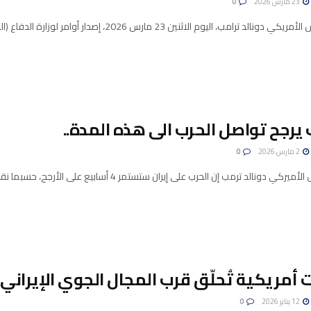
23 مارس 2026
0
رامب، اليوم الاثنين 23 مارس 2026، إصدار أوامر لوزارة الدفاع (البنتاغون) بتأجيل أي ضربات عسكرية محتملة ...
يرجح تواصل الحرب الى هذه المدة..
2 مارس 2026
0
دونالد ترمب إن الحرب على إيران ستستمر 4 أسابيع على الأرجح، حسبما نقلت صحيفة “ديلي ميل” البريطانية.
 أمريكية تُحلّق قرب المجال الجوي الإيراني!
12 يناير 2026
0