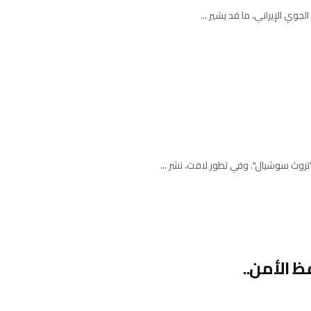
تروث سوشيال". وفي تطور لافت، نشر ...
ظ الأمن..