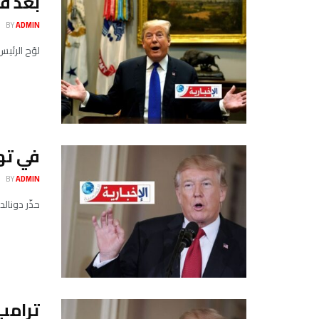
بعد فش
BY
ADMIN
لوّح الرئي
في تهد
BY
ADMIN
حذّر دونالد
ترامب 