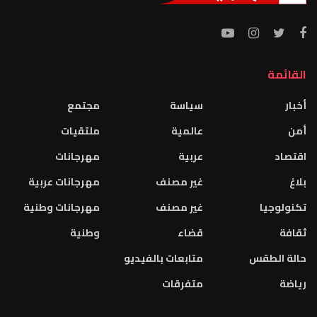
القائمة
أخبار
سياسة
مجتمع
أمن
عالمية
ملتقيات
اقتصاد
عربية
مهرجانات
بلاغ
غير مصنف
مهرجانات عربية
تكنولوجيا
غير مصنف
مهرجانات وطنية
ثقافة
قضاء
وطنية
حالة الطقس
متابعات بالفيديو
رياضة
متفرقات