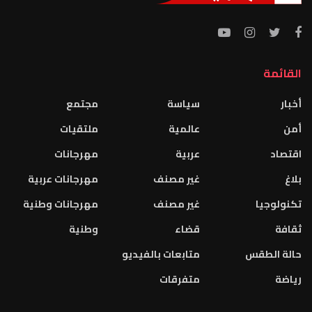
القائمة
أخبار
سياسة
مجتمع
أمن
عالمية
ملتقيات
اقتصاد
عربية
مهرجانات
بلاغ
غير مصنف
مهرجانات عربية
تكنولوجيا
غير مصنف
مهرجانات وطنية
ثقافة
قضاء
وطنية
حالة الطقس
متابعات بالفيديو
رياضة
متفرقات