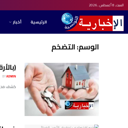
السبت, 8 أغسطس , 2026
الرئيسية
أخبار
الوسم:
التضخم
(بالأر
BY
ADMIN
كشف مدير منص