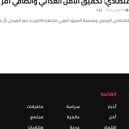
اقتصادي: تحقيق الأمن الغذائي والطاقي أم
28 مارس 2023
0
ر الاقتصادي التونسي ومستشار المعهد العربي للتخطيط (الكويت)، معز العبيدي، أنّ ت
القائمة
أخبار
سياسة
متفرقات
أمن
عالمية
مجتمع
اقتصاد
عربية
ملتقيات