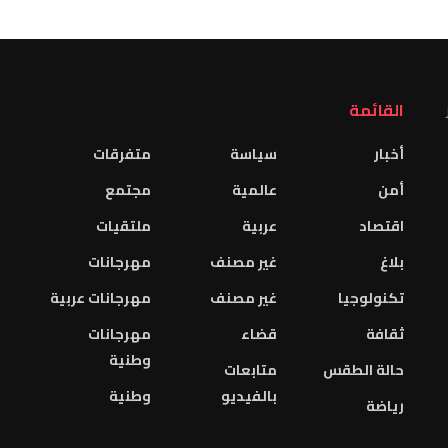
القائمة
أخبار
سياسة
متفرقات
أمن
عالمية
مجتمع
اقتصاد
عربية
ملتقيات
بلاغ
غير مصنف
مهرجانات
تكنولوجيا
غير مصنف
مهرجانات عربية
ثقافة
قضاء
مهرجانات
وطنية
حالة الطقس
متابعات
بالفيديو
وطنية
رياضة